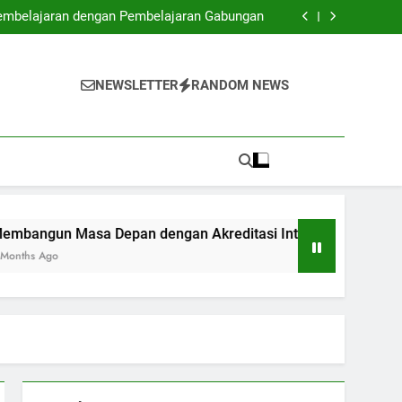
ptimalkan peluang kerja bagi Fresh Graduates
embelajaran dengan Pembelajaran Gabungan
 Akreditasi Internasional dan Digitalisasi
Akademik
lmu: Kolaborasi dalam Ruang Kuliah Inovatif
ptimalkan peluang kerja bagi Fresh Graduates
embelajaran dengan Pembelajaran Gabungan
NEWSLETTER
RANDOM NEWS
 Akreditasi Internasional dan Digitalisasi
Akademik
lmu: Kolaborasi dalam Ruang Kuliah Inovatif
a Depan dengan Akreditasi Internasional dan Digitalisasi A