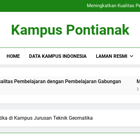
Dari Kuliah ke karier: Mengo
Meningkatkan Kualitas P
Membangun Masa Depan dengan
Kesenian dan I
Dari Kuliah ke karier: Mengo
Kampus Pontianak
Meningkatkan Kualitas P
Membangun Masa Depan dengan
Kesenian dan I
HOME
DATA KAMPUS INDONESIA
LAMAN RESMI
elajaran dengan Pembelajaran Gabungan
Membangun Mas
3 Months Ago
ika di Kampus Jurusan Teknik Geomatika