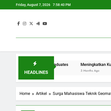
Skip
Friday, August 7, 2026
7:58:41 PM
to
content
erja bagi Fresh Graduates
Meningkatkan Kualitas Pemb
3 Months Ago
HEADLINES
Home
Artikel
Surga Mahasiswa Teknik Geomat