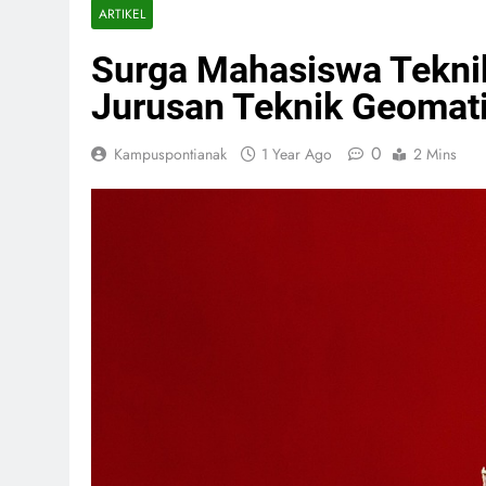
ARTIKEL
Surga Mahasiswa Tekni
Jurusan Teknik Geomat
0
Kampuspontianak
1 Year Ago
2 Mins