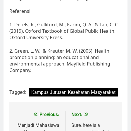
Referensi:
1. Detels, R., Gulliford, M., Karim, Q. A., & Tan, C. C.
(2019). Oxford Textbook of Global Public Health.
Oxford University Press.
2. Green, L. W., & Kreuter, M. W. (2005). Health
promotion planning: an educational and
environmental approach. Mayfield Publishing
Company.
Tagged:
Kampus Jurusan Kesehatan Masyarakat
Post
Previous:
Next:
navigation
Menjadi Mahasiswa
Sure, here is a