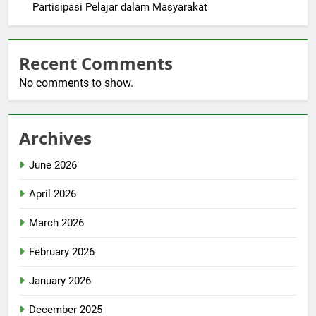
Partisipasi Pelajar dalam Masyarakat
Recent Comments
No comments to show.
Archives
June 2026
April 2026
March 2026
February 2026
January 2026
December 2025