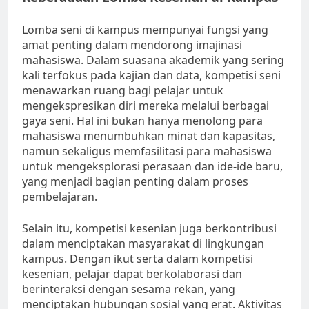
Lomba seni di kampus mempunyai fungsi yang
amat penting dalam mendorong imajinasi
mahasiswa. Dalam suasana akademik yang sering
kali terfokus pada kajian dan data, kompetisi seni
menawarkan ruang bagi pelajar untuk
mengekspresikan diri mereka melalui berbagai
gaya seni. Hal ini bukan hanya menolong para
mahasiswa menumbuhkan minat dan kapasitas,
namun sekaligus memfasilitasi para mahasiswa
untuk mengeksplorasi perasaan dan ide-ide baru,
yang menjadi bagian penting dalam proses
pembelajaran.
Selain itu, kompetisi kesenian juga berkontribusi
dalam menciptakan masyarakat di lingkungan
kampus. Dengan ikut serta dalam kompetisi
kesenian, pelajar dapat berkolaborasi dan
berinteraksi dengan sesama rekan, yang
menciptakan hubungan sosial yang erat. Aktivitas