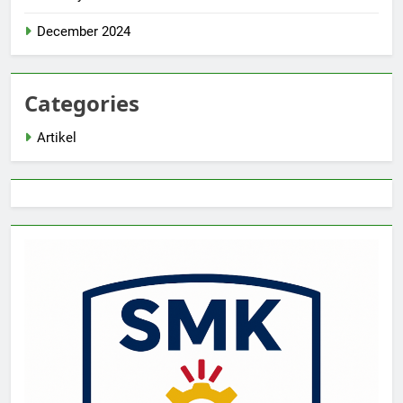
December 2024
Categories
Artikel