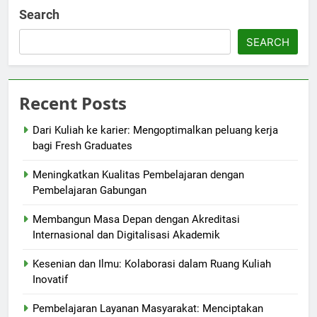
Search
SEARCH
Recent Posts
Dari Kuliah ke karier: Mengoptimalkan peluang kerja
bagi Fresh Graduates
Meningkatkan Kualitas Pembelajaran dengan
Pembelajaran Gabungan
Membangun Masa Depan dengan Akreditasi
Internasional dan Digitalisasi Akademik
Kesenian dan Ilmu: Kolaborasi dalam Ruang Kuliah
Inovatif
Pembelajaran Layanan Masyarakat: Menciptakan