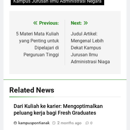
Kampus Jurusan Ilmu Administrasi Negara
Post
Previous:
Next:
navigation
5 Materi Mata Kuliah
Judul Artikel:
yang Penting untuk
Mengenal Lebih
Dipelajari di
Dekat Kampus
Perguruan Tinggi
Jurusan Ilmu
Administrasi Niaga
Related News
Dari Kuliah ke karier: Mengoptimalkan
peluang kerja bagi Fresh Graduates
kampuspontianak
2 months ago
0