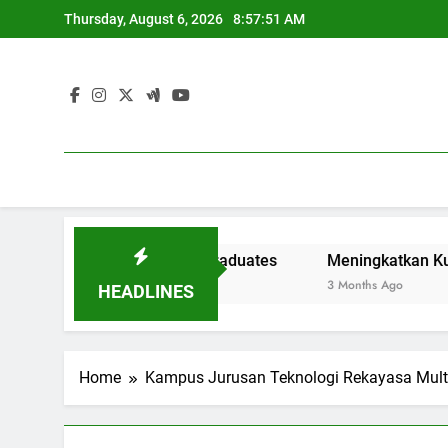
Skip
Thursday, August 6, 2026
8:57:51 AM
to
content
ng kerja bagi Fresh Graduates
Meningkatkan Kualitas 
3 Months Ago
HEADLINES
Home
Kampus Jurusan Teknologi Rekayasa Mul