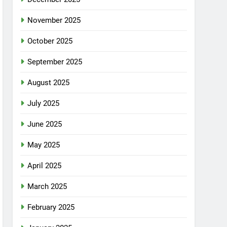
November 2025
October 2025
September 2025
August 2025
July 2025
June 2025
May 2025
April 2025
March 2025
February 2025