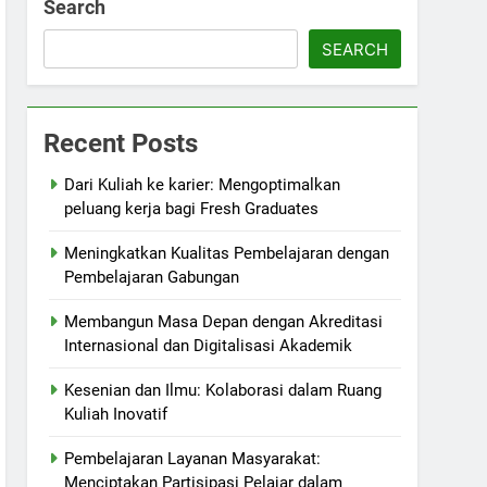
Search
SEARCH
Recent Posts
Dari Kuliah ke karier: Mengoptimalkan
peluang kerja bagi Fresh Graduates
Meningkatkan Kualitas Pembelajaran dengan
Pembelajaran Gabungan
Membangun Masa Depan dengan Akreditasi
Internasional dan Digitalisasi Akademik
Kesenian dan Ilmu: Kolaborasi dalam Ruang
Kuliah Inovatif
Pembelajaran Layanan Masyarakat:
Menciptakan Partisipasi Pelajar dalam