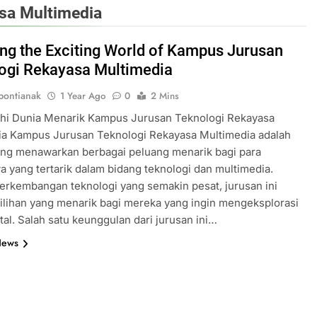
sa Multimedia
ing the Exciting World of Kampus Jurusan
ogi Rekayasa Multimedia
ontianak
1 Year Ago
0
2 Mins
ahi Dunia Menarik Kampus Jurusan Teknologi Rekayasa
ia Kampus Jurusan Teknologi Rekayasa Multimedia adalah
ang menawarkan berbagai peluang menarik bagi para
 yang tertarik dalam bidang teknologi dan multimedia.
rkembangan teknologi yang semakin pesat, jurusan ini
ilihan yang menarik bagi mereka yang ingin mengeksplorasi
ital. Salah satu keunggulan dari jurusan ini…
News