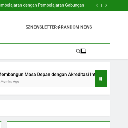
ptimalkan peluang kerja bagi Fresh Graduates
embelajaran dengan Pembelajaran Gabungan
 Akreditasi Internasional dan Digitalisasi
Akademik
lmu: Kolaborasi dalam Ruang Kuliah Inovatif
ptimalkan peluang kerja bagi Fresh Graduates
embelajaran dengan Pembelajaran Gabungan
NEWSLETTER
RANDOM NEWS
 Akreditasi Internasional dan Digitalisasi
Akademik
lmu: Kolaborasi dalam Ruang Kuliah Inovatif
 Masa Depan dengan Akreditasi Internasional dan Digitalis
o