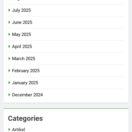
July 2025
June 2025
May 2025
April 2025
March 2025
February 2025
January 2025
December 2024
Categories
Artikel