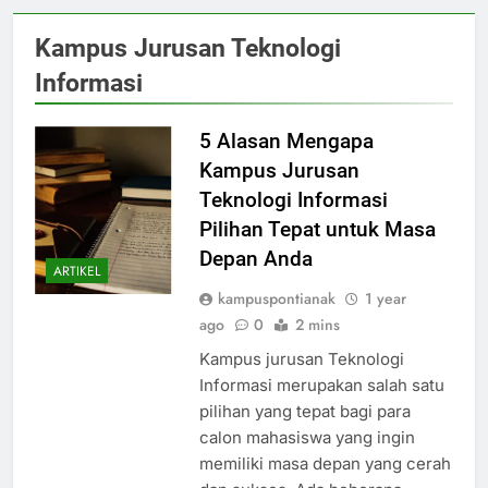
Kampus Jurusan Teknologi
Informasi
5 Alasan Mengapa
Kampus Jurusan
Teknologi Informasi
Pilihan Tepat untuk Masa
Depan Anda
ARTIKEL
kampuspontianak
1 year
ago
0
2 mins
Kampus jurusan Teknologi
Informasi merupakan salah satu
pilihan yang tepat bagi para
calon mahasiswa yang ingin
memiliki masa depan yang cerah