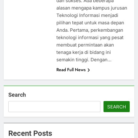
dan sukses. Ada beberapa
alasan mengapa kampus jurusan
Teknologi Informasi menjadi
pilihan tepat untuk masa depan
Anda. Pertama, perkembangan
teknologi informasi yang pesat
membuat permintaan akan
tenaga kerja di bidang ini
semakin tinggi. Dengan…
Read Full News
Search
SEARCH
Recent Posts