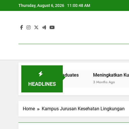
Skip
Thursday, August 6, 2026
11:00:49 AM
to
content
 kerja bagi Fresh Graduates
Meningkatkan Kualitas Pe
3 Months Ago
HEADLINES
Home
Kampus Jurusan Kesehatan Lingkungan