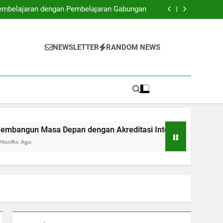
ptimalkan peluang kerja bagi Fresh Graduates
embelajaran dengan Pembelajaran Gabungan
 Akreditasi Internasional dan Digitalisasi
Akademik
lmu: Kolaborasi dalam Ruang Kuliah Inovatif
ptimalkan peluang kerja bagi Fresh Graduates
embelajaran dengan Pembelajaran Gabungan
NEWSLETTER
RANDOM NEWS
 Akreditasi Internasional dan Digitalisasi
Akademik
lmu: Kolaborasi dalam Ruang Kuliah Inovatif
asa Depan dengan Akreditasi Internasional dan Digitalisas