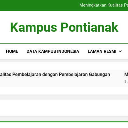
Dari Kuliah ke karier: Mengo
Meningkatkan Kualitas P
Membangun Masa Depan dengan
Kesenian dan I
Dari Kuliah ke karier: Mengo
Kampus Pontianak
Meningkatkan Kualitas P
Membangun Masa Depan dengan
Kesenian dan I
HOME
DATA KAMPUS INDONESIA
LAMAN RESMI
mbelajaran dengan Pembelajaran Gabungan
Membangun M
3 Months Ago