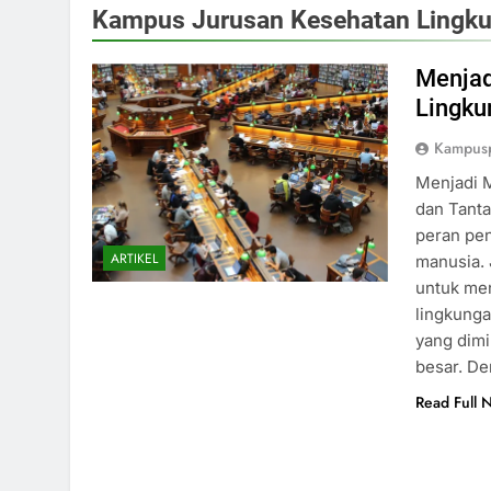
Kampus Jurusan Kesehatan Lingk
Menjad
Lingku
Kampusp
Menjadi 
dan Tant
peran pe
ARTIKEL
manusia.
untuk men
lingkung
yang dimi
besar. D
Read Full 