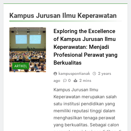
Kampus Jurusan Ilmu Keperawatan
Exploring the Excellence
of Kampus Jurusan Ilmu
Keperawatan: Menjadi
Profesional Perawat yang
Berkualitas
ARTIKEL
kampuspontianak
2 years
ago
0
2 mins
Kampus Jurusan Ilmu
Keperawatan merupakan salah
satu institusi pendidikan yang
memiliki reputasi tinggi dalam
menghasilkan tenaga perawat
yang berkualitas. Sebagai calon