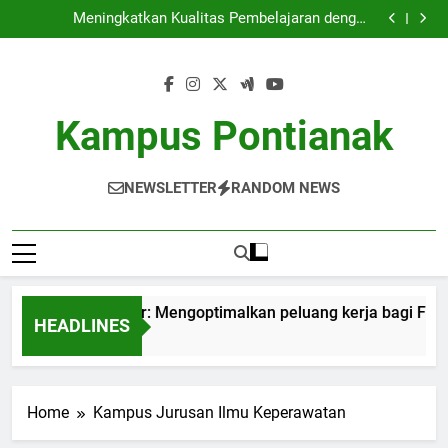
Dari Kuliah ke karier: Mengoptimalkan peluang kerja
Skip
bagi Fresh Graduates
Meningkatkan Kualitas Pembelajaran dengan
to
Pembelajaran Gabungan
Membangun Masa Depan dengan Akreditasi
Internasional dan Digitalisasi Akademik
Kesenian dan Ilmu: Kolaborasi dalam Ruang Kuliah
content
Inovatif
Dari Kuliah ke karier: Mengoptimalkan peluang kerja
bagi Fresh Graduates
Meningkatkan Kualitas Pembelajaran dengan
Pembelajaran Gabungan
Membangun Masa Depan dengan Akreditasi
Kampus Pontianak
Internasional dan Digitalisasi Akademik
Kesenian dan Ilmu: Kolaborasi dalam Ruang Kuliah
Inovatif
NEWSLETTER
RANDOM NEWS
ari Kuliah ke karier: Mengoptimalkan peluang kerja bagi Fres
HEADLINES
 Months Ago
Home
Kampus Jurusan Ilmu Keperawatan