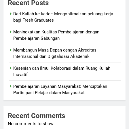
Recent Posts
Dari Kuliah ke karier: Mengoptimalkan peluang kerja
bagi Fresh Graduates
Meningkatkan Kualitas Pembelajaran dengan
Pembelajaran Gabungan
Membangun Masa Depan dengan Akreditasi
Internasional dan Digitalisasi Akademik
Kesenian dan Ilmu: Kolaborasi dalam Ruang Kuliah
Inovatif
Pembelajaran Layanan Masyarakat: Menciptakan
Partisipasi Pelajar dalam Masyarakat
Recent Comments
No comments to show.