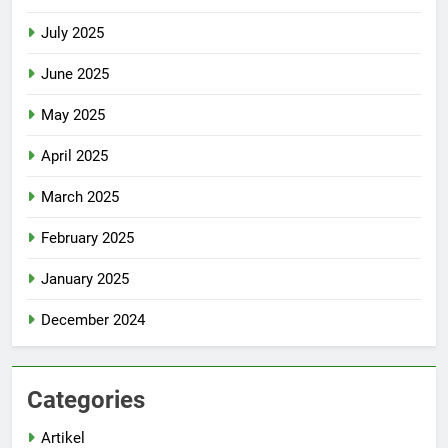
July 2025
June 2025
May 2025
April 2025
March 2025
February 2025
January 2025
December 2024
Categories
Artikel