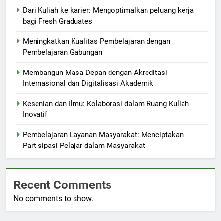
Dari Kuliah ke karier: Mengoptimalkan peluang kerja
bagi Fresh Graduates
Meningkatkan Kualitas Pembelajaran dengan
Pembelajaran Gabungan
Membangun Masa Depan dengan Akreditasi
Internasional dan Digitalisasi Akademik
Kesenian dan Ilmu: Kolaborasi dalam Ruang Kuliah
Inovatif
Pembelajaran Layanan Masyarakat: Menciptakan
Partisipasi Pelajar dalam Masyarakat
Recent Comments
No comments to show.