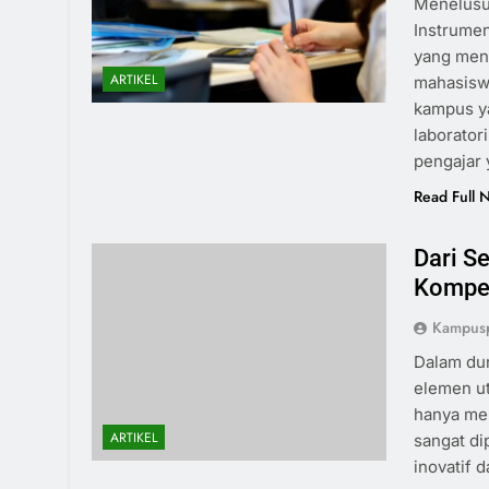
Menelusu
Instrumen
yang mena
ARTIKEL
mahasiswa
kampus ya
laborator
pengajar
Read Full 
Dari S
Kompe
Kampusp
Dalam dun
elemen ut
hanya mem
ARTIKEL
sangat di
inovatif 