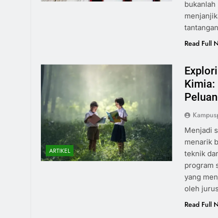
bukanlah
menjanjik
tantanga
Read Full 
Explor
Kimia:
Peluan
Kampusp
Menjadi s
menarik b
ARTIKEL
teknik da
program s
yang menj
oleh jur
Read Full 