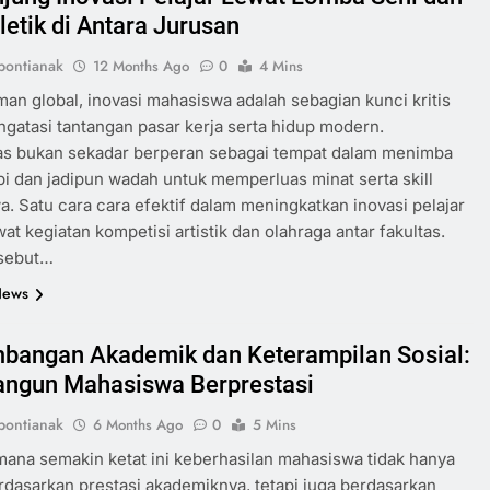
letik di Antara Jurusan
ontianak
12 Months Ago
0
4 Mins
an global, inovasi mahasiswa adalah sebagian kunci kritis
gatasi tantangan pasar kerja serta hidup modern.
tas bukan sekadar berperan sebagai tempat dalam menimba
api dan jadipun wadah untuk memperluas minat serta skill
. Satu cara cara efektif dalam meningkatkan inovasi pelajar
wat kegiatan kompetisi artistik dan olahraga antar fakultas.
rsebut…
News
bangan Akademik dan Keterampilan Sosial:
ngun Mahasiswa Berprestasi
ontianak
6 Months Ago
0
5 Mins
 mana semakin ketat ini keberhasilan mahasiswa tidak hanya
rdasarkan prestasi akademiknya, tetapi juga berdasarkan