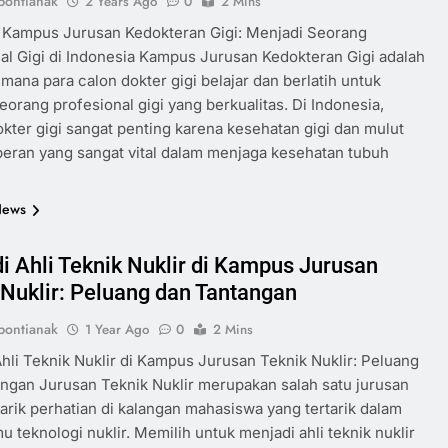
ontianak
2 Years Ago
0
2 Mins
g Kampus Jurusan Kedokteran Gigi: Menjadi Seorang
al Gigi di Indonesia Kampus Jurusan Kedokteran Gigi adalah
 mana para calon dokter gigi belajar dan berlatih untuk
eorang profesional gigi yang berkualitas. Di Indonesia,
okter gigi sangat penting karena kesehatan gigi dan mulut
peran yang sangat vital dalam menjaga kesehatan tubuh
News
i Ahli Teknik Nuklir di Kampus Jurusan
 Nuklir: Peluang dan Tantangan
ontianak
1 Year Ago
0
2 Mins
hli Teknik Nuklir di Kampus Jurusan Teknik Nuklir: Peluang
ngan Jurusan Teknik Nuklir merupakan salah satu jurusan
rik perhatian di kalangan mahasiswa yang tertarik dalam
mu teknologi nuklir. Memilih untuk menjadi ahli teknik nuklir