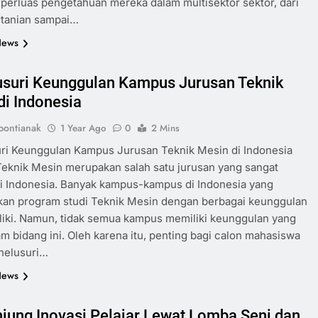
erluas pengetahuan mereka dalam multisektor sektor, dari
rtanian sampai…
News
suri Keunggulan Kampus Jurusan Teknik
di Indonesia
ontianak
1 Year Ago
0
2 Mins
ri Keunggulan Kampus Jurusan Teknik Mesin di Indonesia
eknik Mesin merupakan salah satu jurusan yang sangat
di Indonesia. Banyak kampus-kampus di Indonesia yang
an program studi Teknik Mesin dengan berbagai keunggulan
liki. Namun, tidak semua kampus memiliki keunggulan yang
m bidang ini. Oleh karena itu, penting bagi calon mahasiswa
nelusuri…
News
jung Inovasi Pelajar Lewat Lomba Seni dan