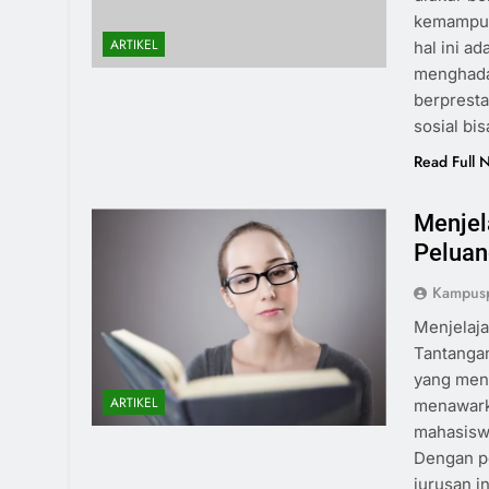
kemampuan
ARTIKEL
hal ini a
menghada
berprest
sosial bi
Read Full 
Menjel
Peluan
Kampusp
Menjelaja
Tantangan
yang mena
ARTIKEL
menawarka
mahasiswa
Dengan p
jurusan 