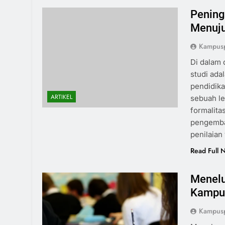
Pening
Menuju
Kampusp
Di dalam 
studi ada
pendidika
ARTIKEL
sebuah le
formalita
pengemban
penilaian
Read Full 
Menelu
Kampus
Kampusp