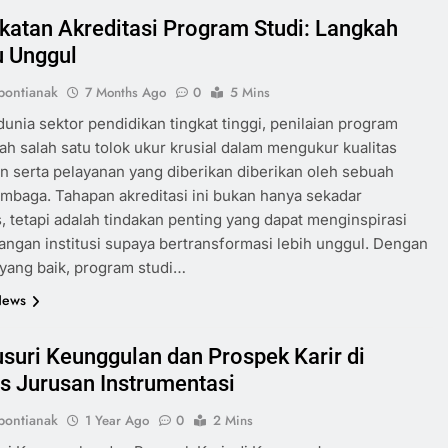
katan Akreditasi Program Studi: Langkah
 Unggul
ontianak
7 Months Ago
0
5 Mins
dunia sektor pendidikan tingkat tinggi, penilaian program
lah salah satu tolok ukur krusial dalam mengukur kualitas
n serta pelayanan yang diberikan diberikan oleh sebuah
mbaga. Tahapan akreditasi ini bukan hanya sekadar
s, tetapi adalah tindakan penting yang dapat menginspirasi
gan institusi supaya bertransformasi lebih unggul. Dengan
 yang baik, program studi…
News
suri Keunggulan dan Prospek Karir di
 Jurusan Instrumentasi
ontianak
1 Year Ago
0
2 Mins