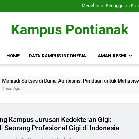
Exploring the Poten
Agroindustri: M
Menelusuri Keunggulan Kam
Implementasi Standar
Menelusuri Keunggulan dan Pe
Exploring the Poten
Kampus Pontianak
Agroindustri: M
Menelusuri Keunggulan Kam
Implementasi Standar
Menelusuri Keunggulan dan Pe
HOME
DATA KAMPUS INDONESIA
LAMAN RESMI
s di Dunia Agribisnis: Panduan untuk Mahasiswa Kampus Juru
ing Kampus Jurusan Kedokteran Gigi:
i Seorang Profesional Gigi di Indonesia