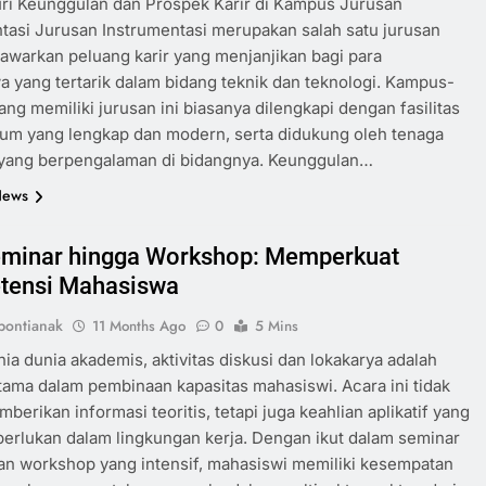
ri Keunggulan dan Prospek Karir di Kampus Jurusan
tasi Jurusan Instrumentasi merupakan salah satu jurusan
warkan peluang karir yang menjanjikan bagi para
 yang tertarik dalam bidang teknik dan teknologi. Kampus-
ng memiliki jurusan ini biasanya dilengkapi dengan fasilitas
ium yang lengkap dan modern, serta didukung oleh tenaga
 yang berpengalaman di bidangnya. Keunggulan…
News
eminar hingga Workshop: Memperkuat
tensi Mahasiswa
ontianak
11 Months Ago
0
5 Mins
ia dunia akademis, aktivitas diskusi dan lokakarya adalah
ama dalam pembinaan kapasitas mahasiswi. Acara ini tidak
berikan informasi teoritis, tetapi juga keahlian aplikatif yang
perlukan dalam lingkungan kerja. Dengan ikut dalam seminar
dan workshop yang intensif, mahasiswi memiliki kesempatan