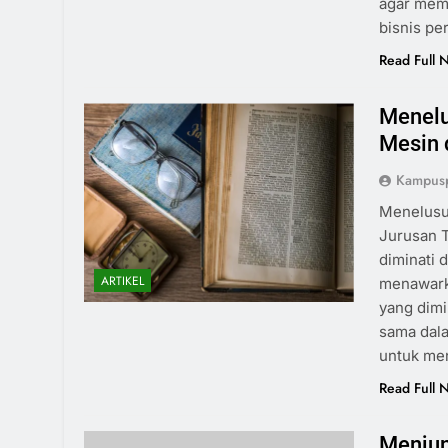
agar memp
bisnis pe
Read Full 
Menelu
Mesin 
Kampusp
Menelusu
Jurusan T
diminati 
ARTIKEL
menawark
yang dimi
sama dala
untuk me
Read Full 
Menjun